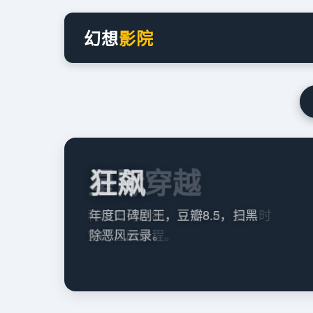
幻想
影院
星际穿越
狂飙
年度口碑剧王，豆瓣8.5，扫黑
科幻史诗巨制，豆瓣9.2，爱与时
除恶风云录。
空的壮丽旅程。