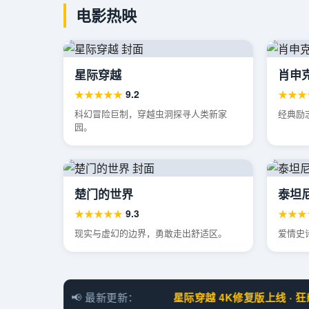
电影热映
星际穿越
肖申
★★★★★
9.2
★★★
科幻冒险巨制，穿越虫洞探寻人类新家
经典励
园。
楚门的世界
泰坦
★★★★★
9.3
★★★
现实与虚幻的边界，勇敢走出舒适区。
爱情史
📢 最新更新：
星际穿越 4K修复版上线 · 狂