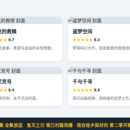
克的救赎
盗梦空间
★★
9.7
★★★★★
9.3
志故事，希望与自由的永恒赞歌。
梦境科幻大作，层层嵌套的极限烧
尼克号
千与千寻
★★
9.4
★★★★★
9.4
诗巨制，永不沉没的爱。
奇幻动画经典，宫崎骏的造梦之作
飙 全集放送 · 鬼灭之刃 锻刀村篇热播 · 我在他乡挺好的 第二季开播 ·